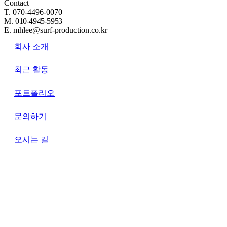
Contact
T. 070-4496-0070
M.
010-4945-5953
E. mhlee@surf-production.co.kr
회사 소개
최근 활동
포트폴리오
문의하기
오시는 길
개인정보처리방침
상호명: 주식회사 서프프로덕션
대표: 이민호
사업자등록번호: 379-86-03663
One-tenth. All rights reserved.